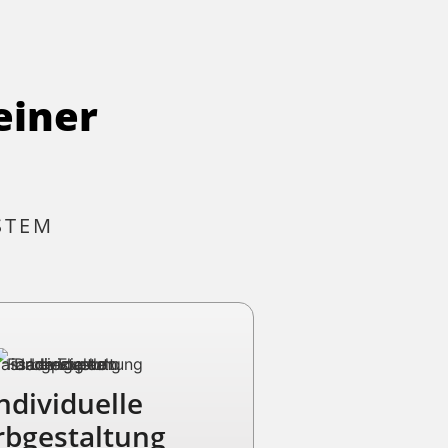
einer
STEM
ndividuelle
rbgestaltung