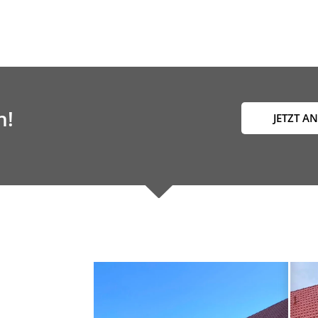
n!
JETZT A